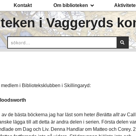
Kontakt
Om biblioteken
Aktivitete
oteken
i Vaggeryds k
 medlem i Biblioteksklubben i Skillingaryd:
 Bloodsworth
 av de bästa böckerna jag har läst som heter
Berätta allt
av Cal
ske lägga till att detta är andra delen i serien. Första delen va
dlade om Dag och Liv. Denna Handlar om Matteo och Corey.
2