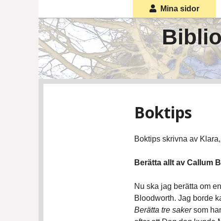
Skip
Mina sidor
to
content
Bibli
Boktips
Boktips skrivna av
Klara,
Berätta allt av Callum
Nu ska jag berätta om en
Bloodworth. Jag borde kan
Berätta tre saker
som han