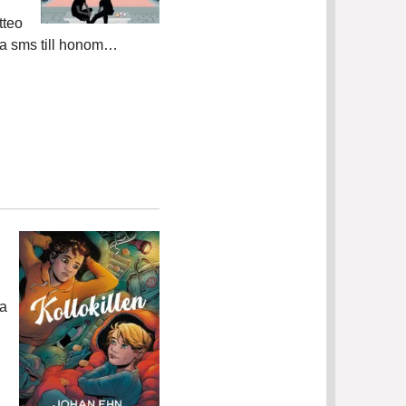
tteo
icka sms till honom…
ra