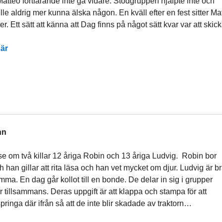
atteo fortfarande inte gå vidare. Stödgruppen hjälpte inte och
le aldrig mer kunna älska någon. En kväll efter en fest sitter Ma
er. Ett sätt att känna att Dag finns på något sätt kvar var att sk
är
hn
lse om två killar 12 åriga Robin och 13 åriga Ludvig. Robin bor
an gillar att rita läsa och han vet mycket om djur. Ludvig är b
imma. En dag går kollot till en bonde. De delar in sig i grupper
 tillsammans. Deras uppgift är att klappa och stampa för att
springa där ifrån så att de inte blir skadade av traktorn…