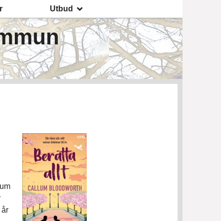
r
Utbud
ommun
lum
r
 år