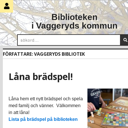
Skip
to
Biblioteken
content
i Vaggeryds kommun
FÖRFATTARE:
VAGGERYDS BIBLIOTEK
Låna brädspel!
Låna hem ett nytt brädspel och spela
med familj och vänner. Välkommen
in att låna!
Lista på brädspel på biblioteken