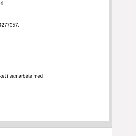
r!
0-4277057.
ket i samarbete med