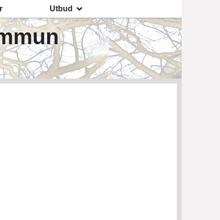
r
Utbud
ommun